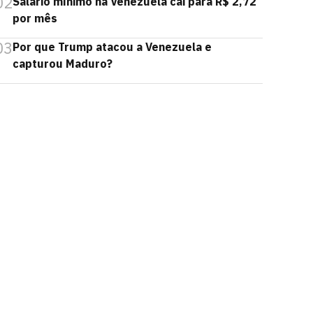
02
Salário mínimo na Venezuela cai para R$ 2,72
por mês
03
Por que Trump atacou a Venezuela e
capturou Maduro?