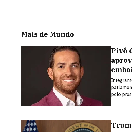
Mais de Mundo
Pivô 
aprov
embai
Integrant
parlamen
pelo pres
Trump