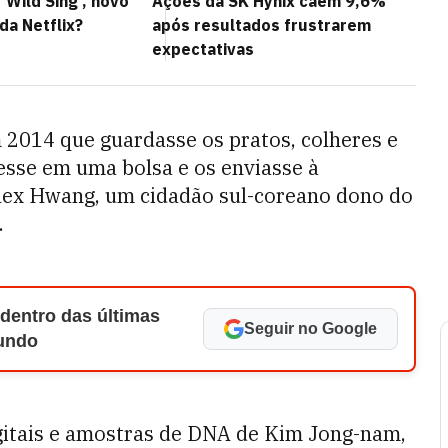
'Wild Sing', novo
Ações da SK Hynix caem 9,6%
da Netflix?
após resultados frustrarem
expectativas
m 2014 que guardasse os pratos, colheres e
sesse em uma bolsa e os enviasse à
Alex Hwang, um cidadão sul-coreano dono do
.
 dentro das últimas
Seguir no Google
Mundo
igitais e amostras de DNA de Kim Jong-nam,