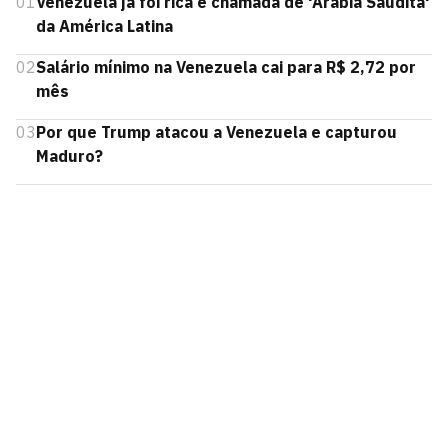
01
Venezuela já foi rica e chamada de 'Arábia Saudita'
da América Latina
02
Salário mínimo na Venezuela cai para R$ 2,72 por
mês
03
Por que Trump atacou a Venezuela e capturou
Maduro?