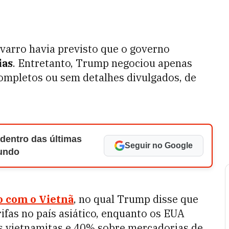
avarro havia previsto que o governo
ias
. Entretanto, Trump negociou apenas
mpletos ou sem detalhes divulgados, de
 dentro das últimas
Seguir no Google
Mundo
o com o Vietnã
, no qual Trump disse que
fas no país asiático, enquanto os EUA
s vietnamitas e 40% sobre mercadorias de