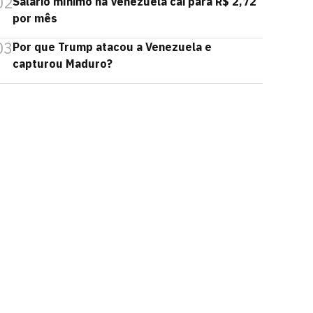
02
Salário mínimo na Venezuela cai para R$ 2,72
por mês
03
Por que Trump atacou a Venezuela e
capturou Maduro?