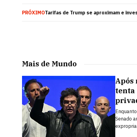
PRÓXIMO
Tarifas de Trump se aproximam e inve
Libertação’
Mais de Mundo
Após 
tenta
priva
Enquanto 
Senado ar
expropria