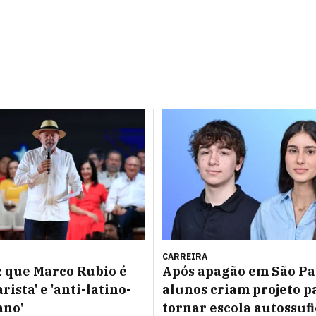
CARREIRA
z que Marco Rubio é
Após apagão em São Pa
rista' e 'anti-latino-
alunos criam projeto p
ano'
tornar escola autossuf