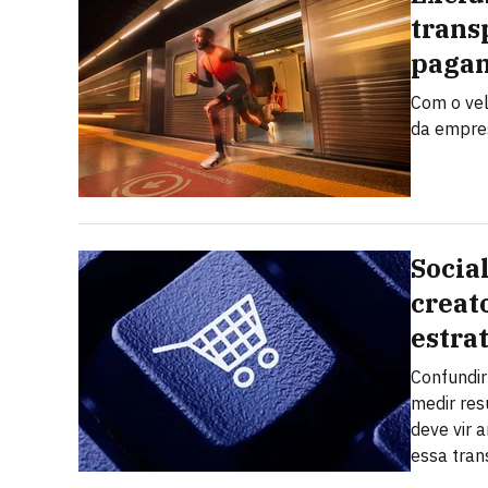
trans
pagam
Com o vel
da empres
Socia
creat
estra
Confundi
medir res
deve vir a
essa tra