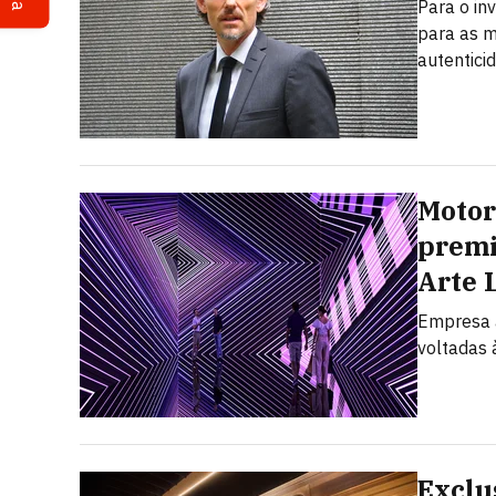
Para o in
para as m
autentici
Motor
premi
Arte 
Empresa a
voltadas à
Exclu