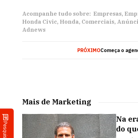
Acompanhe tudo sobre:
Empresas
Empr
Honda Civic
Honda
Comerciais
Anúnci
Adnews
PRÓXIMO
Começa o agend
Mais de Marketing
Na er
Pesquisa
do qu