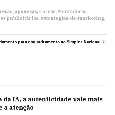
esas japonesas
Carros
Montadoras
os publicitários
estrategias-de-marketing
amento para enquadramento no Simples Nacional
a da IA, a autenticidade vale mais
e a atenção