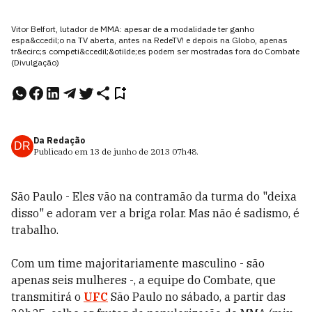
Vitor Belfort, lutador de MMA: apesar de a modalidade ter ganho
espa&ccedil;o na TV aberta, antes na RedeTV! e depois na Globo, apenas
tr&ecirc;s competi&ccedil;&otilde;es podem ser mostradas fora do Combate
(Divulgação)
Da Redação
DR
Publicado em
13 de junho de 2013
07h48
.
São Paulo - Eles vão na contramão da turma do "deixa
disso" e adoram ver a briga rolar. Mas não é sadismo, é
trabalho.
Com um time majoritariamente masculino - são
apenas seis mulheres -, a equipe do Combate, que
transmitirá o
UFC
São Paulo no sábado, a partir das