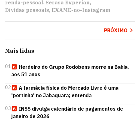
renda-pessoal
Serasa Experian
Dívidas pessoais
EXAME-no-Instagram
PRÓXIMO
Mais lidas
01
Herdeiro do Grupo Rodobens morre na Bahia,
aos 51 anos
02
A farmácia física do Mercado Livre é uma
'portinha' no Jabaquara; entenda
03
INSS divulga calendário de pagamentos de
janeiro de 2026