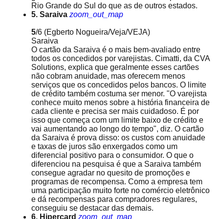
Rio Grande do Sul do que as de outros estados.
5. Saraiva
zoom_out_map
5
/6
(Egberto Nogueira/Veja/VEJA)
Saraiva
O cartão da Saraiva é o mais bem-avaliado entre
todos os concedidos por varejistas. Cimatti, da CVA
Solutions, explica que geralmente esses cartões
não cobram anuidade, mas oferecem menos
serviços que os concedidos pelos bancos. O limite
de crédito também costuma ser menor. "O varejista
conhece muito menos sobre a história financeira de
cada cliente e precisa ser mais cuidadoso. É por
isso que começa com um limite baixo de crédito e
vai aumentando ao longo do tempo", diz. O cartão
da Saraiva é prova disso: os custos com anuidade
e taxas de juros são enxergados como um
diferencial positivo para o consumidor. O que o
diferenciou na pesquisa é que a Saraiva também
consegue agradar no quesito de promoções e
programas de recompensa. Como a empresa tem
uma participação muito forte no comércio eletrônico
e dá recompensas para compradores regulares,
conseguiu se destacar das demais.
6. Hipercard
zoom_out_map