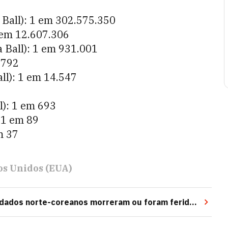
Ball): 1 em 302.575.350
 em 12.607.306
 Ball): 1 em 931.001
.792
ll): 1 em 14.547
l): 1 em 693
 1 em 89
m 37
os Unidos (EUA)
soldados norte-coreanos morreram ou foram feridos