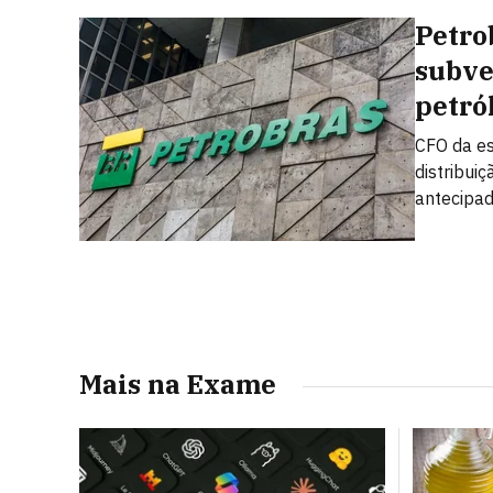
Petro
subve
petró
CFO da es
distribui
antecipad
Mais na Exame