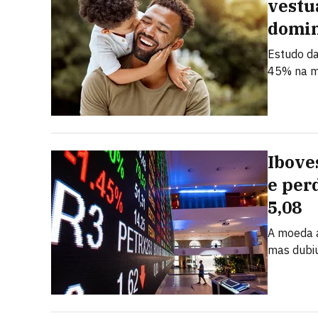
vestu
domi
Estudo da
45% na m
Ibove
e per
5,08
A moeda a
mas dubi