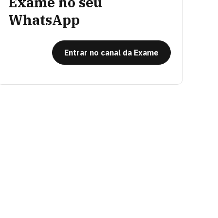
Exame no seu
WhatsApp
Entrar no canal da Exame