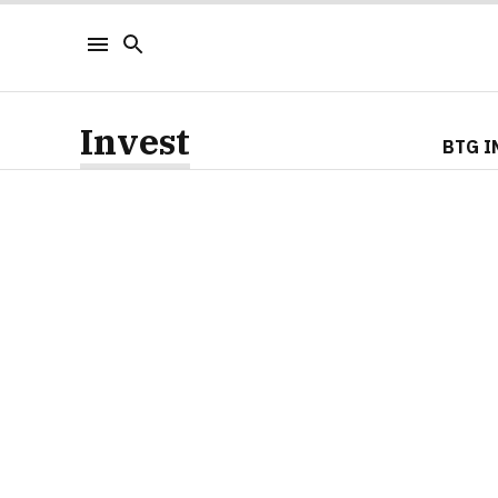
Invest
BTG I