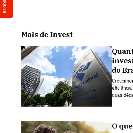
Pesquisa
Mais de Invest
Quant
inves
do Br
Crescimen
eficiênci
duas déc
O que