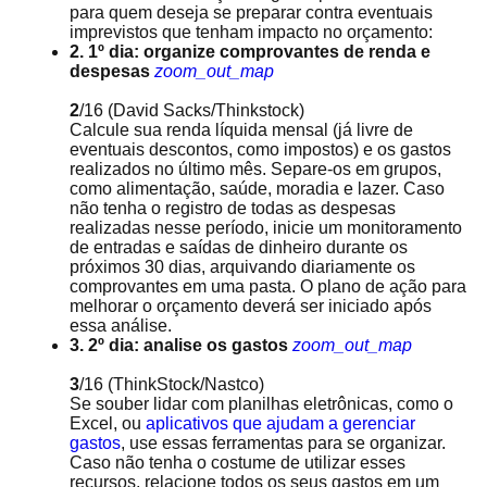
para quem deseja se preparar contra eventuais
imprevistos que tenham impacto no orçamento:
2. 1º dia: organize comprovantes de renda e
despesas
zoom_out_map
2
/16
(David Sacks/Thinkstock)
Calcule sua renda líquida mensal (já livre de
eventuais descontos, como impostos) e os gastos
realizados no último mês. Separe-os em grupos,
como alimentação, saúde, moradia e lazer. Caso
não tenha o registro de todas as despesas
realizadas nesse período, inicie um monitoramento
de entradas e saídas de dinheiro durante os
próximos 30 dias, arquivando diariamente os
comprovantes em uma pasta. O plano de ação para
melhorar o orçamento deverá ser iniciado após
essa análise.
3. 2º dia: analise os gastos
zoom_out_map
3
/16
(ThinkStock/Nastco)
Se souber lidar com planilhas eletrônicas, como o
Excel, ou
aplicativos que ajudam a gerenciar
gastos
, use essas ferramentas para se organizar.
Caso não tenha o costume de utilizar esses
recursos, relacione todos os seus gastos em um