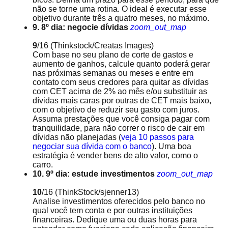
não se torne uma rotina. O ideal é executar esse
objetivo durante três a quatro meses, no máximo.
9. 8º dia: negocie dívidas
zoom_out_map
9
/16
(Thinkstock/Creatas Images)
Com base no seu plano de corte de gastos e
aumento de ganhos, calcule quanto poderá gerar
nas próximas semanas ou meses e entre em
contato com seus credores para quitar as dívidas
com CET acima de 2% ao mês e/ou substituir as
dívidas mais caras por outras de CET mais baixo,
com o objetivo de reduzir seu gasto com juros.
Assuma prestações que você consiga pagar com
tranquilidade, para não correr o risco de cair em
dívidas não planejadas (
veja 10 passos para
negociar sua dívida com o banco
). Uma boa
estratégia é vender bens de alto valor, como o
carro.
10. 9º dia: estude investimentos
zoom_out_map
10
/16
(ThinkStock/sjenner13)
Analise investimentos oferecidos pelo banco no
qual você tem conta e por outras instituições
financeiras. Dedique uma ou duas horas para