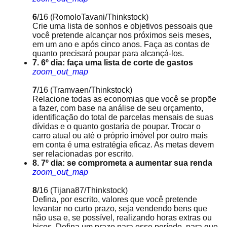
6
/16
(RomoloTavani/Thinkstock)
Crie uma lista de sonhos e objetivos pessoais que
você pretende alcançar nos próximos seis meses,
em um ano e após cinco anos. Faça as contas de
quanto precisará poupar para alcançá-los.
7. 6º dia: faça uma lista de corte de gastos
zoom_out_map
7
/16
(Tramvaen/Thinkstock)
Relacione todas as economias que você se propõe
a fazer, com base na análise de seu orçamento,
identificação do total de parcelas mensais de suas
dívidas e o quanto gostaria de poupar. Trocar o
carro atual ou até o próprio imóvel por outro mais
em conta é uma estratégia eficaz. As metas devem
ser relacionadas por escrito.
8. 7º dia: se comprometa a aumentar sua renda
zoom_out_map
8
/16
(Tijana87/Thinkstock)
Defina, por escrito, valores que você pretende
levantar no curto prazo, seja vendendo bens que
não usa e, se possível, realizando horas extras ou
bicos. Defina um prazo para esse período, para que