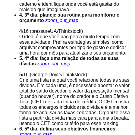
caderno e identifique onde você está gastando
mais do que imaginava.
4. 3º dia: planeje sua rotina para monitorar o
orçamento
zoom_out_map
4
/16
(pressureUA/Thinkstock)
O ideal é que você não perca muito tempo com
essa atividade. Prefira estratégias simples, como
arquivar comprovantes por tipo de gasto e dedicar
uma hora por mês para atualizar o seu orçamento.
5. 4º dia: faça uma relação de todas as suas
dívidas
zoom_out_map
5
/16
(George Doyle/Thinkstock)
Crie uma lista na qual você relacione todas as suas
dívidas. Em cada uma, é necessário apontar o valor
total do saldo devedor, o valor da prestação mensal
(quando houver), nome do credor e o Custo Efetivo
Total (CET) de cada linha de crédito. O CET mostra
todos os encargos incluídos na dívida e é a melhor
forma de analisar as taxas cobradas. Organize essa
lista a partir da dívida mais cara para a mais barata,
usando o CET como critério para esse ranking.
6. 5º dia: defina seus objetivos financeiros
zoom_out_map