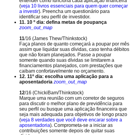
entender como funciona cada aplicação financeira
(
veja 10 livros essenciais para quem quer começar
a investir
). Preencha um questionário para
identificar seu perfil de investidor.
11. 10 º dia: defina metas de poupança
zoom_out_map
11
/16
(James Thew/Thinkstock)
Faça planos de quanto começará a poupar por mês
assim que liquidar suas dívidas, caso tenha débitos
que não foram planejados. Passe a poupar
somente quando suas dívidas se limitarem a
financiamentos planejados, com prestações que
caibam confortavelmente no orçamento.
12. 11º dia: escolha uma aplicação para a
aposentadoria
zoom_out_map
12
/16
(ChickiBam/Thinkstock)
Marque uma reunião com um corretor de seguros
para discutir o melhor plano de previdência para
seu perfil ou busque uma aplicação financeira que
seja mais adequada para objetivos de longo prazo
(
veja 8 verdades que você deve encarar sobre a
aposentadoria
). Comprometa-se a iniciar as
contribuições somente depois de quitar suas