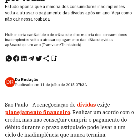
Estudo aponta que a maioria dos consumidores inadimplentes
volta a atrasar o pagamento das dívidas após um ano. Veja como
não cair nessa roubada
Mulher corta cart&atilde;o de cr&eacute;dito: maioria dos consumidores
inadimplentes volta a atrasar o pagamento das d&iacute;vidas
ap&oacute;s um ano (Tramvaen/Thinkstock)
Da Redação
DR
Publicado em
11 de julho de 2015
07h32
.
São Paulo - A renegociação de
dívidas
exige
planejamento financeiro
. Realizar um acordo com o
credor, mas não conseguir cumprir o pagamento do
débito durante o prazo estipulado pode levar a um
ciclo de inadimplência que nunca termina.