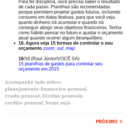
Para ter disciplina, você precisa saber o resultado
de cada passo. Planilhas são recomendadas
porque permitem projetar gastos futuros, incluindo
consumo em datas festivas, para que você veja
quanto dinheiro irá acumular e quando irá
conseguir atingir seus objetivos financeiros. Tenha
como hábito pensar no futuro e ajustar o orçamento
atual quando ocorrer algum desequilíbrio.
16. Agora veja 15 formas de controlar o seu
orçamento
zoom_out_map
16
/16
(Raul Júnior/VOCÊ SA)
15 planilhas de gastos para controlar seu
orçamento em 2015
Acompanhe tudo sobre:
planejamento-financeiro-pessoal
renda-pessoal
Dívidas pessoais
credito-pessoal
Nome sujo
PRÓXIMO