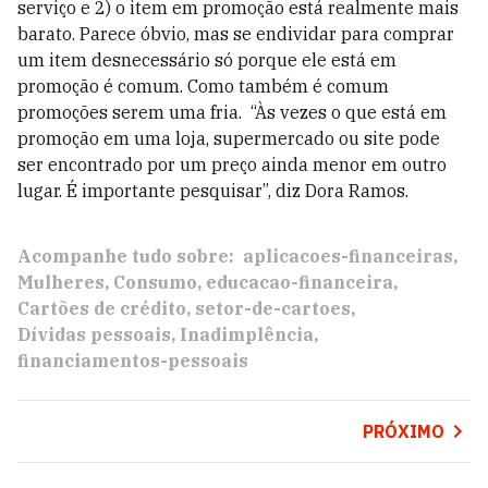
serviço e 2) o item em promoção está realmente mais
barato. Parece óbvio, mas se endividar para comprar
um item desnecessário só porque ele está em
promoção é comum. Como também é comum
promoções serem uma fria. “Às vezes o que está em
promoção em uma loja, supermercado ou site pode
ser encontrado por um preço ainda menor em outro
lugar. É importante pesquisar”, diz Dora Ramos.
Acompanhe tudo sobre:
aplicacoes-financeiras
Mulheres
Consumo
educacao-financeira
Cartões de crédito
setor-de-cartoes
Dívidas pessoais
Inadimplência
financiamentos-pessoais
PRÓXIMO