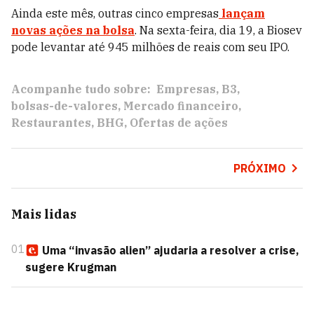
Ainda este mês, outras cinco empresas
lançam
novas ações na bolsa
. Na sexta-feira, dia 19, a Biosev
pode levantar até 945 milhões de reais com seu IPO.
Acompanhe tudo sobre:
Empresas
B3
bolsas-de-valores
Mercado financeiro
Restaurantes
BHG
Ofertas de ações
PRÓXIMO
Mais lidas
01
Uma “invasão alien” ajudaria a resolver a crise,
sugere Krugman