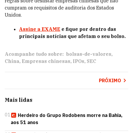
regras sobre deslistar empresas chinesas que não
cumpram os requisitos de auditoria dos Estados
Unidos.
Assine a EXAME
e fique por dentro das
principais notícias que afetam o seu bolso.
Acompanhe tudo sobre:
bolsas-de-valores
China
Empresas chinesas
IPOs
SEC
PRÓXIMO
Mais lidas
01
Herdeiro do Grupo Rodobens morre na Bahia,
aos 51 anos