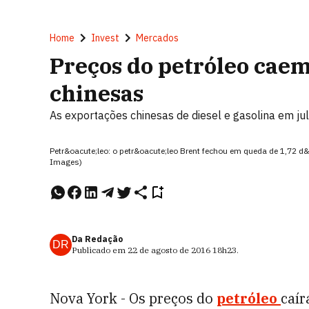
Home
Invest
Mercados
Preços do petróleo cae
chinesas
As exportações chinesas de diesel e gasolina em 
Petr&oacute;leo: o petr&oacute;leo Brent fechou em queda de 1,72 d&oa
Images)
Da Redação
DR
Publicado em
22 de agosto de 2016
18h23
.
Nova York - Os preços do
petróleo
caír