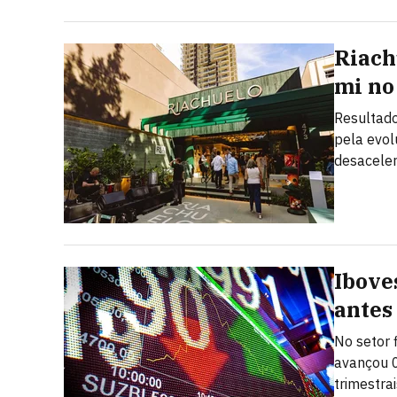
Riach
mi no
Resultado
pela evo
desacele
Ibove
antes
No setor 
avançou 0
trimestrai