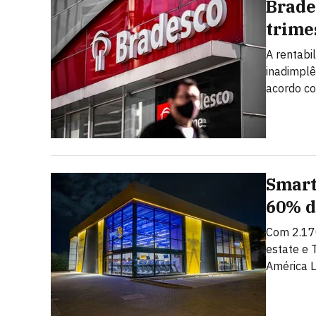
Brade
trime
A rentabi
inadimplê
acordo c
Smart
60% d
Com 2.17
estate e 
América L