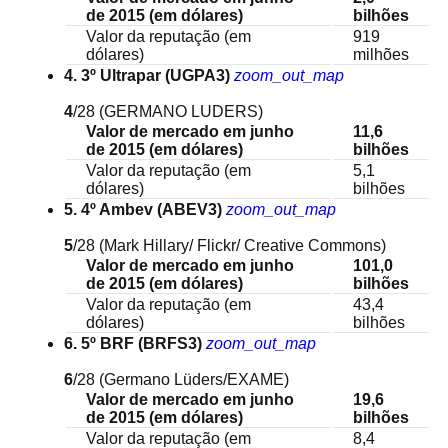
de 2015 (em dólares)
bilhões
Valor da reputação (em
919
dólares)
milhões
4. 3º Ultrapar (UGPA3)
zoom_out_map
4
/28
(GERMANO LUDERS)
Valor de mercado em junho
11,6
de 2015 (em dólares)
bilhões
Valor da reputação (em
5,1
dólares)
bilhões
5. 4º Ambev (ABEV3)
zoom_out_map
5
/28
(Mark Hillary/ Flickr/ Creative Commons)
Valor de mercado em junho
101,0
de 2015 (em dólares)
bilhões
Valor da reputação (em
43,4
dólares)
bilhões
6. 5º BRF (BRFS3)
zoom_out_map
6
/28
(Germano Lüders/EXAME)
Valor de mercado em junho
19,6
de 2015 (em dólares)
bilhões
Valor da reputação (em
8,4