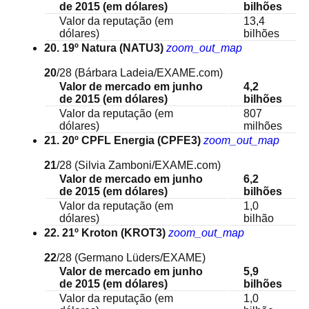
de 2015 (em dólares)
bilhões
Valor da reputação (em
13,4
dólares)
bilhões
20. 19º Natura (NATU3)
zoom_out_map
20
/28
(Bárbara Ladeia/EXAME.com)
Valor de mercado em junho
4,2
de 2015 (em dólares)
bilhões
Valor da reputação (em
807
dólares)
milhões
21. 20º CPFL Energia (CPFE3)
zoom_out_map
21
/28
(Silvia Zamboni/EXAME.com)
Valor de mercado em junho
6,2
de 2015 (em dólares)
bilhões
Valor da reputação (em
1,0
dólares)
bilhão
22. 21º Kroton (KROT3)
zoom_out_map
22
/28
(Germano Lüders/EXAME)
Valor de mercado em junho
5,9
de 2015 (em dólares)
bilhões
Valor da reputação (em
1,0