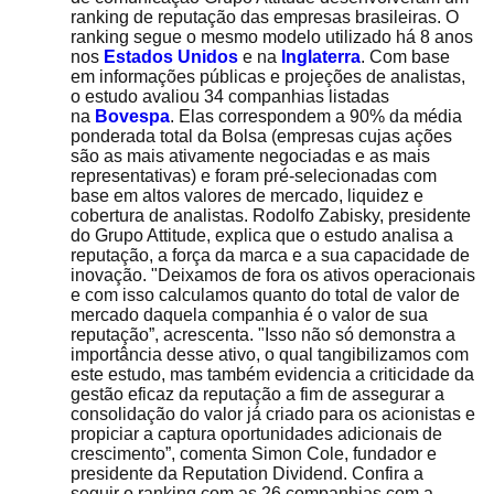
ranking de reputação das empresas brasileiras. O
ranking segue o mesmo modelo utilizado há 8 anos
nos
Estados Unidos
e na
Inglaterra
. Com base
em informações públicas e projeções de analistas,
o estudo avaliou 34 companhias listadas
na
Bovespa
. Elas correspondem a 90% da média
ponderada total da Bolsa (empresas cujas ações
são as mais ativamente negociadas e as mais
representativas) e foram pré-selecionadas com
base em altos valores de mercado, liquidez e
cobertura de analistas. Rodolfo Zabisky, presidente
do Grupo Attitude, explica que o estudo analisa a
reputação, a força da marca e a sua capacidade de
inovação. "Deixamos de fora os ativos operacionais
e com isso calculamos quanto do total de valor de
mercado daquela companhia é o valor de sua
reputação”, acrescenta. "Isso não só demonstra a
importância desse ativo, o qual tangibilizamos com
este estudo, mas também evidencia a criticidade da
gestão eficaz da reputação a fim de assegurar a
consolidação do valor já criado para os acionistas e
propiciar a captura oportunidades adicionais de
crescimento”, comenta Simon Cole, fundador e
presidente da Reputation Dividend. Confira a
seguir o ranking com as 26 companhias com a