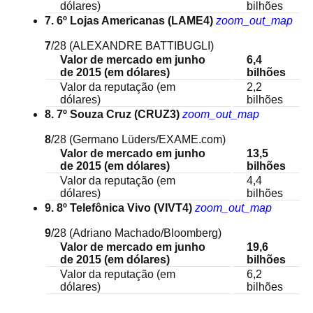
dólares)
bilhões
7. 6º Lojas Americanas (LAME4)
zoom_out_map
7
/28
(ALEXANDRE BATTIBUGLI)
Valor de mercado em junho
6,4
de 2015 (em dólares)
bilhões
Valor da reputação (em
2,2
dólares)
bilhões
8. 7º Souza Cruz (CRUZ3)
zoom_out_map
8
/28
(Germano Lüders/EXAME.com)
Valor de mercado em junho
13,5
de 2015 (em dólares)
bilhões
Valor da reputação (em
4,4
dólares)
bilhões
9. 8º Telefônica Vivo (VIVT4)
zoom_out_map
9
/28
(Adriano Machado/Bloomberg)
Valor de mercado em junho
19,6
de 2015 (em dólares)
bilhões
Valor da reputação (em
6,2
dólares)
bilhões