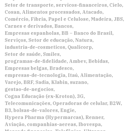
Setor de transporte
servicos-financeiros
Cielo
Cosan
Alimentos processados
Atacado
Comércio
Fibria
Papel e Celulose
Madeira
JBS
Carnes e derivados
Bancos
Empresas espanholas
BB – Banco do Brasil
Serviços
Setor de educação
Natura
industria-de-cosmeticos
Qualicorp
Setor de saúde
Smiles
programas-de-fidelidade
Ambev
Bebidas
Empresas belgas
Bradesco
empresas-de-tecnologia
Itaú
Alimentação
Varejo
BRF
Sadia
Klabin
suzano
gestao-de-negocios
Cogna Educação (ex-Kroton)
3G
Telecomunicações
Operadoras de celular
B2W
B3
bolsas-de-valores
Engie
Hypera Pharma (Hypermarcas)
Renner
Aviação
companhias-aereas
Ibovespa