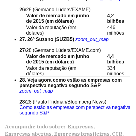
26
/28
(Germano Lüders/EXAME)
Valor de mercado em junho
4,2
de 2015 (em dólares)
bilhões
Valor da reputação (em
446
dólares)
milhões
27. 26º Suzano (SUZB5)
zoom_out_map
27
/28
(Germano Lüders/EXAME.com)
Valor de mercado em junho
4,4
de 2015 (em dólares)
bilhões
Valor da reputação (em
334
dólares)
milhões
28. Veja agora como estão as empresas com
perspectiva negativa segundo S&P
zoom_out_map
28
/28
(Paulo Fridman/Bloomberg News)
Como estão as empresas com perspectiva negativa
segundo S&P
Acompanhe tudo sobre:
Empresas
Empresas abertas
Empresas brasileiras
CCR