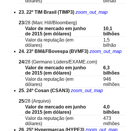
dólares)
bilhão
23. 22º TIM Brasil (TIMP3)
zoom_out_map
23
/28
(Marc Hill/Bloomberg)
Valor de mercado em junho
10,1
de 2015 (em dólares)
bilhões
Valor da reputação (em
1,5
dólares)
bilhão
24. 23º BM&FBovespa (BVMF3)
zoom_out_map
24
/28
(Germano Lüders/EXAME.com)
Valor de mercado em junho
6,3
de 2015 (em dólares)
bilhões
Valor da reputação (em
946
dólares)
milhões
25. 24º Cosan (CSAN3)
zoom_out_map
25
/28
(Arquivo)
Valor de mercado em junho
4,0
de 2015 (em dólares)
bilhões
Valor da reputação (em
473
dólares)
milhões
26. 25º Hypermarcas (HYPE3)
zoom_out_map