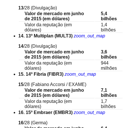
13
/28
(Divulgação)
Valor de mercado em junho
5,4
de 2015 (em dólares)
bilhões
Valor da reputação (em
1,4
dólares)
bilhões
14. 13º Multiplan (MULT3)
zoom_out_map
14
/28
(Divulgação)
Valor de mercado em junho
3,6
de 2015 (em dólares)
bilhões
Valor da reputação (em
944
dólares)
milhões
15. 14º Fibria (FIBR3)
zoom_out_map
15
/28
(Fabiano Accorsi / EXAME)
Valor de mercado em junho
7,1
de 2015 (em dólares)
bilhões
Valor da reputação (em
1,7
dólares)
bilhões
16. 15º Embraer (EMBR3)
zoom_out_map
16
/28
(Germa)