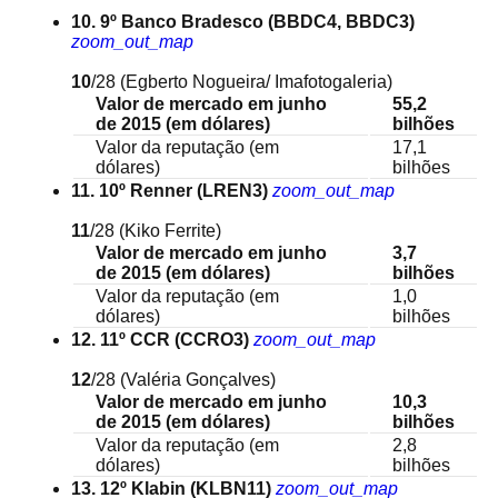
10. 9º Banco Bradesco (BBDC4, BBDC3)
zoom_out_map
10
/28
(Egberto Nogueira/ Imafotogaleria)
Valor de mercado em junho
55,2
de 2015 (em dólares)
bilhões
Valor da reputação (em
17,1
dólares)
bilhões
11. 10º Renner (LREN3)
zoom_out_map
11
/28
(Kiko Ferrite)
Valor de mercado em junho
3,7
de 2015 (em dólares)
bilhões
Valor da reputação (em
1,0
dólares)
bilhões
12. 11º CCR (CCRO3)
zoom_out_map
12
/28
(Valéria Gonçalves)
Valor de mercado em junho
10,3
de 2015 (em dólares)
bilhões
Valor da reputação (em
2,8
dólares)
bilhões
13. 12º Klabin (KLBN11)
zoom_out_map