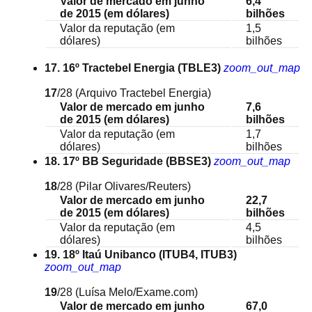
Valor de mercado em junho
6,4
de 2015 (em dólares)
bilhões
Valor da reputação (em
1,5
dólares)
bilhões
17. 16º Tractebel Energia (TBLE3)
zoom_out_map
17
/28
(Arquivo Tractebel Energia)
Valor de mercado em junho
7,6
de 2015 (em dólares)
bilhões
Valor da reputação (em
1,7
dólares)
bilhões
18. 17º BB Seguridade (BBSE3)
zoom_out_map
18
/28
(Pilar Olivares/Reuters)
Valor de mercado em junho
22,7
de 2015 (em dólares)
bilhões
Valor da reputação (em
4,5
dólares)
bilhões
19. 18º Itaú Unibanco (ITUB4, ITUB3)
zoom_out_map
19
/28
(Luísa Melo/Exame.com)
Valor de mercado em junho
67,0