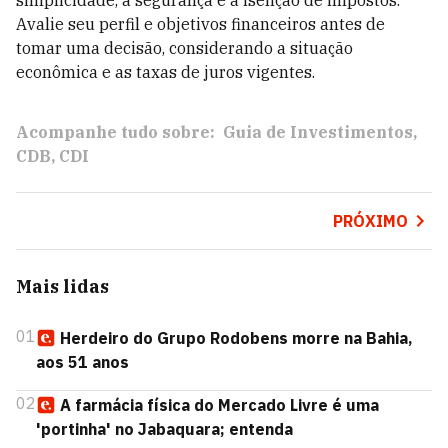
simplicidade, a segurança e a isenção de impostos.
Avalie seu perfil e objetivos financeiros antes de
tomar uma decisão, considerando a situação
econômica e as taxas de juros vigentes.
Acompanhe tudo sobre:
Guia de Investimentos
CDB
CDI
PRÓXIMO
Mais lidas
01
Herdeiro do Grupo Rodobens morre na Bahia,
aos 51 anos
02
A farmácia física do Mercado Livre é uma
'portinha' no Jabaquara; entenda