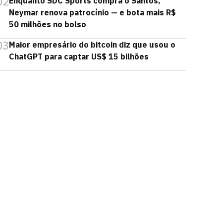
02
Enquanto SDC Sports compra o Santos,
Neymar renova patrocínio — e bota mais R$
50 milhões no bolso
03
Maior empresário do bitcoin diz que usou o
ChatGPT para captar US$ 15 bilhões