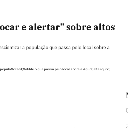
ocar e alertar" sobre altos
nscientizar a população que passa pelo local sobre a
popula&ccedil;&atilde;o que passa pelo local sobre a &quot;alta&quot;