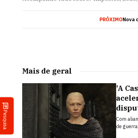
PRÓXIMO
Nova 
Mais de geral
'A Ca
acele
dispu
Pesquisa
Com alian
de guerra