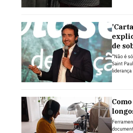
'Cart
expli
de so
"Não é só
Saint Pau
liderança
Como 
longo
Ferrament
document