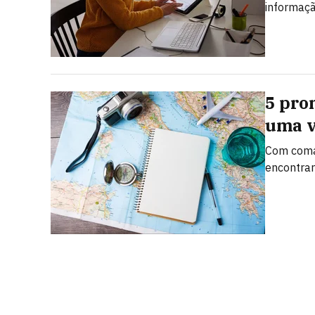
informaçã
5 pro
uma v
Com coman
encontrar