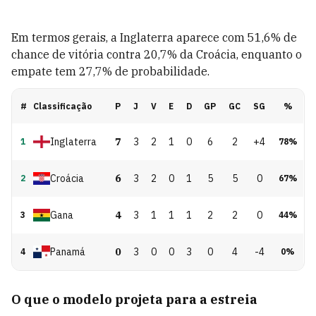
Em termos gerais, a Inglaterra aparece com 51,6% de
chance de vitória contra 20,7% da Croácia, enquanto o
empate tem 27,7% de probabilidade.
#
Classificação
P
J
V
E
D
GP
GC
SG
%
Inglaterra
7
3
2
1
0
6
2
+4
1
78
%
Croácia
6
3
2
0
1
5
5
0
2
67
%
Gana
4
3
1
1
1
2
2
0
3
44
%
Panamá
0
3
0
0
3
0
4
-4
4
0
%
O que o modelo projeta para a estreia