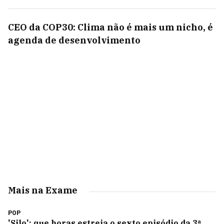
CEO da COP30: Clima não é mais um nicho, é
agenda de desenvolvimento
Mais na Exame
POP
'Silo': que horas estreia o sexto episódio da 3ª