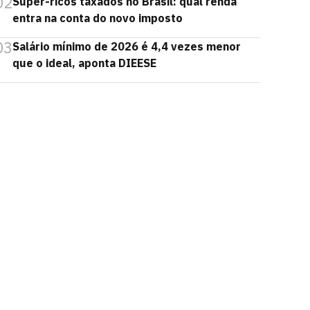
02
Super-ricos taxados no Brasil: qual renda
entra na conta do novo imposto
03
Salário mínimo de 2026 é 4,4 vezes menor
que o ideal, aponta DIEESE