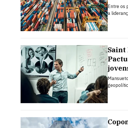
Entre os 
a lideran
Saint
Pactu
joven
Mansueto 
geopolíti
Copom