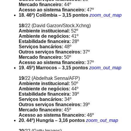
Mercado financeiro:
44º
Acesso ao sistema financeiro:
47º
18. 46º) Colômbia – 3,15 pontos
zoom_out_map
18
/22
(David Garzon/Stock.Xchng)
Ambiente institucional:
52º
Ambiente de negócios:
41º
Estabilidade financeira:
28º
Serviços bancários:
48º
Outros serviços financeiros:
37º
Mercado financeiro:
50º
Acesso ao sistema financeiro:
37º
19. 45º) Marrocos – 3,15 pontos
zoom_out_map
19
/22
(Abdelhak Senna/AFP)
Ambiente institucional:
50º
Ambiente de negócios:
44º
Estabilidade financeira:
39º
Serviços bancários:
34º
Outros serviços financeiros:
39º
Mercado financeiro:
45º
Acesso ao sistema financeiro:
46º
20. 44º) Hungria – 3,16 pontos
zoom_out_map
20
/22
(Getty Images)