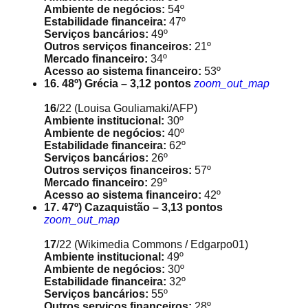
Ambiente de negócios:
54º
Estabilidade financeira:
47º
Serviços bancários:
49º
Outros serviços financeiros:
21º
Mercado financeiro:
34º
Acesso ao sistema financeiro:
53º
16. 48º) Grécia – 3,12 pontos
zoom_out_map
16
/22
(Louisa Gouliamaki/AFP)
Ambiente institucional:
30º
Ambiente de negócios:
40º
Estabilidade financeira:
62º
Serviços bancários:
26º
Outros serviços financeiros:
57º
Mercado financeiro:
29º
Acesso ao sistema financeiro:
42º
17. 47º) Cazaquistão – 3,13 pontos
zoom_out_map
17
/22
(Wikimedia Commons / Edgarpo01)
Ambiente institucional:
49º
Ambiente de negócios:
30º
Estabilidade financeira:
32º
Serviços bancários:
55º
Outros serviços financeiros:
28º