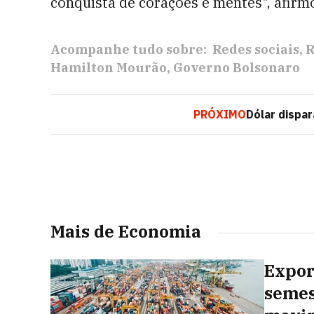
conquista de corações e mentes", afirm
Acompanhe tudo sobre:
Redes sociais
R
Hamilton Mourão
Governo Bolsonaro
PRÓXIMO
Dólar dispar
Mais de Economia
Expor
semes