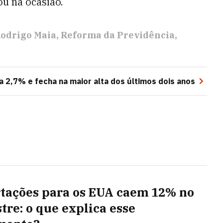
ou na ocasião.
odrigo Maia
Reforma da Previdência
a 2,7% e fecha na maior alta dos últimos dois anos
tações para os EUA caem 12% no
tre: o que explica esse