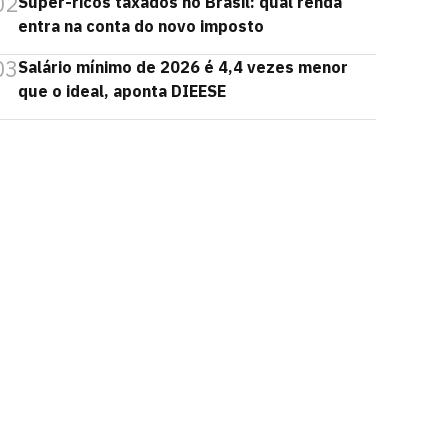
02
Super-ricos taxados no Brasil: qual renda
entra na conta do novo imposto
03
Salário mínimo de 2026 é 4,4 vezes menor
que o ideal, aponta DIEESE