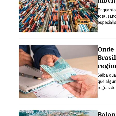
movi
Enquanto 
totalizan
especiali
Onde 
Brasi
regio
Saiba qua
que algun
regras de
Balan