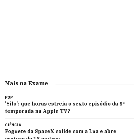
Mais na Exame
POP
'Silo': que horas estreia o sexto episódio da 3ª
temporada na Apple TV?
CIÊNCIA
Foguete da SpaceX colide com a Lua e abre
cratera de 18 metros