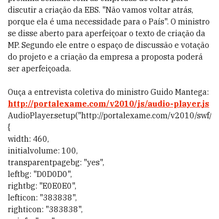
discutir a criação da EBS. "Não vamos voltar atrás,
porque ela é uma necessidade para o País". O ministro
se disse aberto para aperfeiçoar o texto de criação da
MP. Segundo ele entre o espaço de discussão e votação
do projeto e a criação da empresa a proposta poderá
ser aperfeiçoada.
Ouça a entrevista coletiva do ministro Guido Mantega:
http://portalexame.com/v2010/js/audio-player.js
AudioPlayer.setup("http://portalexame.com/v2010/swf/pla
{
width: 460,
initialvolume: 100,
transparentpagebg: "yes",
leftbg: "D0D0D0",
rightbg: "E0E0E0",
lefticon: "383838",
righticon: "383838",