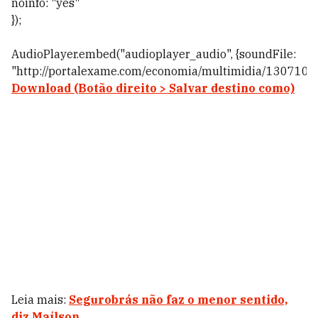
noinfo: "yes"
});
AudioPlayer.embed("audioplayer_audio", {soundFile:
"http://portalexame.com/economia/multimidia/130710.m
Download
(Botão direito > Salvar destino como)
Leia mais:
Segurobrás não faz o menor sentido,
diz Maílson