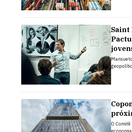
Saint
Pactu
joven
Mansueto 
geopolíti
Copom
próxi
O Comitê 
economia 