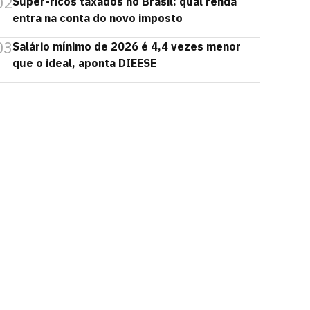
02
Super-ricos taxados no Brasil: qual renda
entra na conta do novo imposto
03
Salário mínimo de 2026 é 4,4 vezes menor
que o ideal, aponta DIEESE