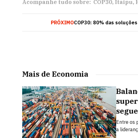
Acompanhe tudo sobre:
COP30
Itaipu
PRÓXIMO
COP30: 80% das soluções 
Mais de Economia
Balan
super
segue
Entre os 
a lideran