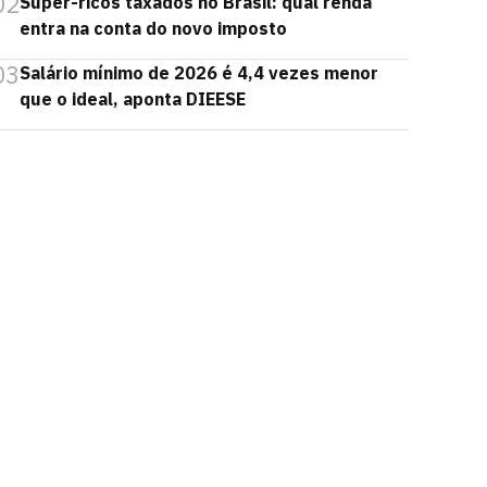
02
Super-ricos taxados no Brasil: qual renda
entra na conta do novo imposto
03
Salário mínimo de 2026 é 4,4 vezes menor
que o ideal, aponta DIEESE