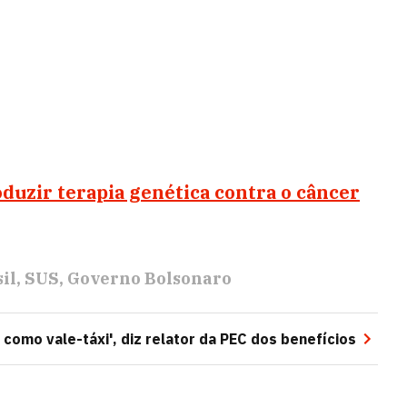
oduzir terapia genética contra o câncer
il
SUS
Governo Bolsonaro
 como vale-táxi', diz relator da PEC dos benefícios