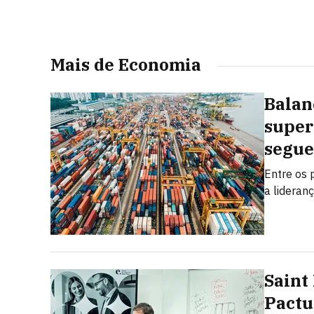
Mais de Economia
Balan
super
segue
Entre os 
a lideran
Saint
Pactu