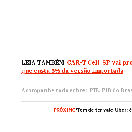
LEIA TAMBÉM:
CAR-T Cell: SP vai pr
que custa 5% da versão importada
Acompanhe tudo sobre:
PIB
PIB do Bras
PRÓXIMO
'Tem de ter vale-Uber; é