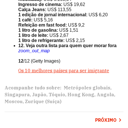
Ingresso de cinema:
US$ 19,62
Calça Jeans:
US$ 113,55
1 edição de jornal internacional:
US$ 6,20
1 café:
US$ 5,16
Refeição em fast food:
US$ 9,2
1 litro de gasolina:
US$ 1,51
1 litro de leite:
US$ 2,67
1 litro de refrigerante:
US$ 2,15
12. Veja outra lista para quem quer morar fora
zoom_out_map
12
/12
(Getty Images)
Os 10 melhores países para ser imigrante
Acompanhe tudo sobre:
Metrópoles globais
Singapura
Japão
Tóquio
Hong Kong
Angola
Moscou
Zurique (Suíça)
PRÓXIMO