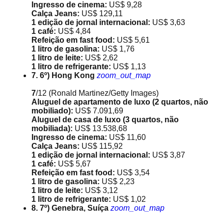
Ingresso de cinema:
US$ 9,28
Calça Jeans:
US$ 129,11
1 edição de jornal internacional:
US$ 3,63
1 café:
US$ 4,84
Refeição em fast food:
US$ 5,61
1 litro de gasolina:
US$ 1,76
1 litro de leite:
US$ 2,62
1 litro de refrigerante:
US$ 1,13
7. 6º) Hong Kong
zoom_out_map
7
/12
(Ronald Martinez/Getty Images)
Aluguel de apartamento de luxo (2 quartos, não
mobiliado):
US$ 7.091,69
Aluguel de casa de luxo (3 quartos, não
mobiliada):
US$ 13.538,68
Ingresso de cinema:
US$ 11,60
Calça Jeans:
US$ 115,92
1 edição de jornal internacional:
US$ 3,87
1 café:
US$ 5,67
Refeição em fast food:
US$ 3,54
1 litro de gasolina:
US$ 2,23
1 litro de leite:
US$ 3,12
1 litro de refrigerante:
US$ 1,02
8. 7º) Genebra, Suíça
zoom_out_map