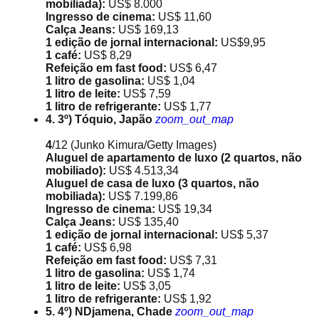
mobiliada):
US$ 8.000
Ingresso de cinema:
US$ 11,60
Calça Jeans:
US$ 169,13
1 edição de jornal internacional:
US$9,95
1 café:
US$ 8,29
Refeição em fast food:
US$ 6,47
1 litro de gasolina:
US$ 1,04
1 litro de leite:
US$ 7,59
1 litro de refrigerante:
US$ 1,77
4. 3º) Tóquio, Japão
zoom_out_map
4
/12
(Junko Kimura/Getty Images)
Aluguel de apartamento de luxo (2 quartos, não
mobiliado):
US$ 4.513,34
Aluguel de casa de luxo (3 quartos, não
mobiliada):
US$ 7.199,86
Ingresso de cinema:
US$ 19,34
Calça Jeans:
US$ 135,40
1 edição de jornal internacional:
US$ 5,37
1 café:
US$ 6,98
Refeição em fast food:
US$ 7,31
1 litro de gasolina:
US$ 1,74
1 litro de leite:
US$ 3,05
1 litro de refrigerante:
US$ 1,92
5. 4º) NDjamena, Chade
zoom_out_map