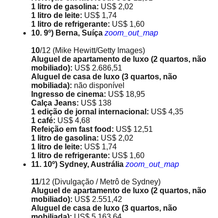
1 litro de gasolina:
US$ 2,02
1 litro de leite:
US$ 1,74
1 litro de refrigerante:
US$ 1,60
10. 9º) Berna, Suíça
zoom_out_map
10
/12
(Mike Hewitt/Getty Images)
Aluguel de apartamento de luxo (2 quartos, não
mobiliado):
US$ 2.686,51
Aluguel de casa de luxo (3 quartos, não
mobiliada):
não disponível
Ingresso de cinema:
US$ 18,95
Calça Jeans:
US$ 138
1 edição de jornal internacional:
US$ 4,35
1 café:
US$ 4,68
Refeição em fast food:
US$ 12,51
1 litro de gasolina:
US$ 2,02
1 litro de leite:
US$ 1,74
1 litro de refrigerante:
US$ 1,60
11. 10º) Sydney, Austrália
zoom_out_map
11
/12
(Divulgação / Metrô de Sydney)
Aluguel de apartamento de luxo (2 quartos, não
mobiliado):
US$ 2.551,42
Aluguel de casa de luxo (3 quartos, não
mobiliada):
US$ 5.163,64