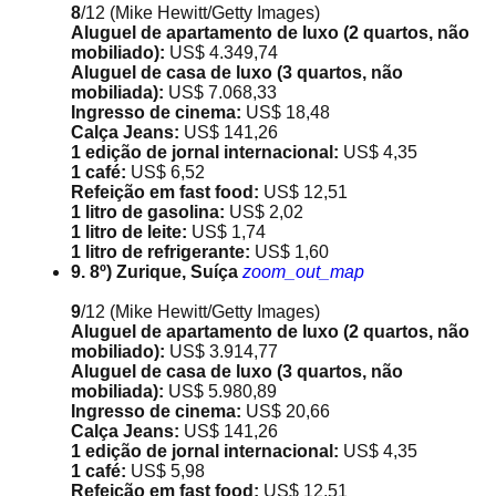
8
/12
(Mike Hewitt/Getty Images)
Aluguel de apartamento de luxo (2 quartos, não
mobiliado):
US$ 4.349,74
Aluguel de casa de luxo (3 quartos, não
mobiliada):
US$ 7.068,33
Ingresso de cinema:
US$ 18,48
Calça Jeans:
US$ 141,26
1 edição de jornal internacional:
US$ 4,35
1 café:
US$ 6,52
Refeição em fast food:
US$ 12,51
1 litro de gasolina:
US$ 2,02
1 litro de leite:
US$ 1,74
1 litro de refrigerante:
US$ 1,60
9. 8º) Zurique, Suíça
zoom_out_map
9
/12
(Mike Hewitt/Getty Images)
Aluguel de apartamento de luxo (2 quartos, não
mobiliado):
US$ 3.914,77
Aluguel de casa de luxo (3 quartos, não
mobiliada):
US$ 5.980,89
Ingresso de cinema:
US$ 20,66
Calça Jeans:
US$ 141,26
1 edição de jornal internacional:
US$ 4,35
1 café:
US$ 5,98
Refeição em fast food:
US$ 12,51