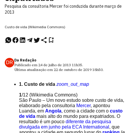
Pesquisa da consultoria Mercer foi conduzida durante março de
2013
Custo de vida (Wikimedia Commons)
Da Redação
DR
Publicado em
24 de julho de 2013
11h35
.
Última atualização em
22 de outubro de 2019
18h50
.
1. Custo de vida
zoom_out_map
1
/12
(Wikimedia Commons)
São Paulo – Um novo estudo sobre custo de vida,
elaborado pela consultoria
Mercer
, apontou
Luanda, em
Angola
, como a cidade com o
custo
de vida
mais alto do mundo para expatriados. O
resultado é um pouco
diferente da pesquisa
divulgada em junho pela ECA International
, que
apontou a cidade em segundo lugar do
ranking
(e