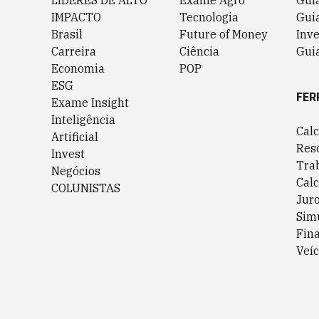
LÍDERES DE ALTO
Exame Agro
Gui
IMPACTO
Tecnologia
Gui
Brasil
Future of Money
Inv
Carreira
Ciência
Guia
Economia
POP
ESG
FER
Exame Insight
Inteligência
Cal
Artificial
Res
Invest
Tra
Negócios
Cal
COLUNISTAS
Jur
Sim
Fin
Veíc