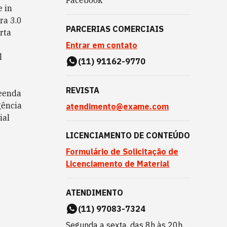
Facebook
 in
ra 3.0
PARCERIAS COMERCIAIS
rta
Entrar em contato
l
(11) 91162-9770
REVISTA
eenda
gência
atendimento@exame.com
ial
LICENCIAMENTO DE CONTEÚDO
Formulário de Solicitação de
Licenciamento de Material
ATENDIMENTO
(11) 97083-7324
Segunda a sexta, das 8h às 20h,