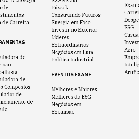
a de Tecnologia
EXAME Sul
Exame
a de
Bússola
Carrei
estimentos
Construindo Futuros
Despe
 de Carreira
Energia em Foco
ESG
Investir no Exterior
Casua
Líderes
RAMENTAS
Invest
Extraordinários
Agro
Negócios em Luta
culadora de
Empr
Política Industrial
cisão
Inteli
balhista
Artific
EVENTOS EXAME
culadora de
os Compostos
Melhores e Maiores
ulador de
Melhores do ESG
anciamento de
Negócios em
ulo
Expansão