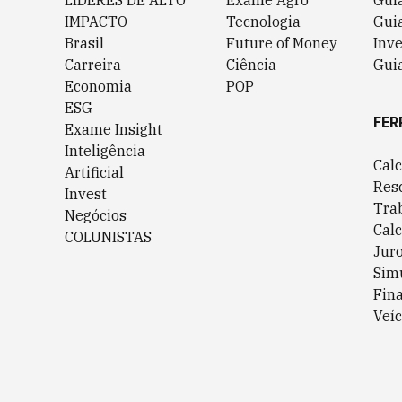
LÍDERES DE ALTO
Exame Agro
Gui
IMPACTO
Tecnologia
Gui
Brasil
Future of Money
Inv
Carreira
Ciência
Guia
Economia
POP
ESG
FER
Exame Insight
Inteligência
Cal
Artificial
Res
Invest
Tra
Negócios
Cal
COLUNISTAS
Jur
Sim
Fin
Veíc