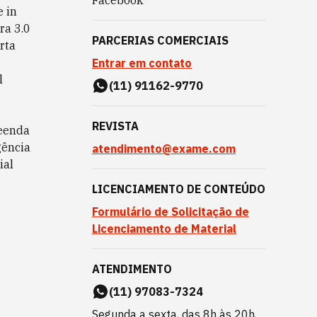
Facebook
 in
ra 3.0
PARCERIAS COMERCIAIS
rta
Entrar em contato
l
(11) 91162-9770
REVISTA
eenda
gência
atendimento@exame.com
ial
LICENCIAMENTO DE CONTEÚDO
Formulário de Solicitação de
Licenciamento de Material
ATENDIMENTO
(11) 97083-7324
Segunda a sexta, das 8h às 20h,