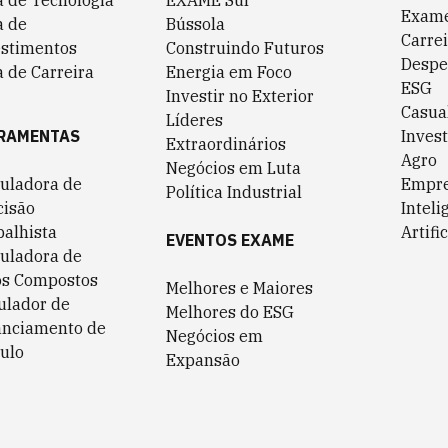
a de Tecnologia
EXAME Sul
Exame
a de
Bússola
Carrei
estimentos
Construindo Futuros
Despe
 de Carreira
Energia em Foco
ESG
Investir no Exterior
Casua
Líderes
RAMENTAS
Invest
Extraordinários
Agro
Negócios em Luta
culadora de
Empr
Política Industrial
cisão
Inteli
balhista
Artific
EVENTOS EXAME
culadora de
os Compostos
Melhores e Maiores
ulador de
Melhores do ESG
anciamento de
Negócios em
ulo
Expansão