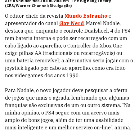
Até o Sheldon ficou na dúvida em "The Big Bang Theory"
(CBS/Warner Channel/Divulgação)
O editor-chefe da revista
Mundo Estranho
e
apresentador do canal
Gay Nerd
, Marcel Nadale,
destaca que, enquanto o controle Dualshock 4 do PS4
tem bateria interna e pode ser recarregado com um
cabo ligado ao aparelho, o Controller do Xbox One
exige pilhas AA (tradicionais ou recarregáveis) ou
uma bateria removível; a alternativa seria jogar com o
joystick ligado por cabo ao aparelho, como era feito
nos videogames dos anos 1990.
Para Nadale, o novo jogador deve pesquisar a oferta
de jogos que mais o agrada, lembrando que algumas
franquias são exclusivas de um ou outro sistema. “Na
minha opinião, o PS4 segue com um acervo mais
amplo de bons jogos, além de ter uma usabilidade
mais inteligente e um melhor serviço on-line”, afirma.