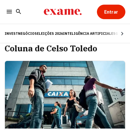
Entrar
INVEST
NEGÓCIOS
ELEIÇÕES 2026
INTELIGÊNCIA ARTIFICIAL
ESG
RE
Coluna de Celso Toledo