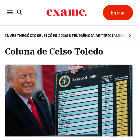
Entrar
INVEST
NEGÓCIOS
ELEIÇÕES 2026
INTELIGÊNCIA ARTIFICIAL
ESG
RE
Coluna de Celso Toledo