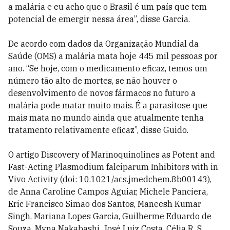
a malária e eu acho que o Brasil é um país que tem
potencial de emergir nessa área”, disse Garcia.
De acordo com dados da Organização Mundial da
Saúde (OMS) a malária mata hoje 445 mil pessoas por
ano. “Se hoje, com o medicamento eficaz, temos um
número tão alto de mortes, se não houver o
desenvolvimento de novos fármacos no futuro a
malária pode matar muito mais. É a parasitose que
mais mata no mundo ainda que atualmente tenha
tratamento relativamente eficaz”, disse Guido.
O artigo Discovery of Marinoquinolines as Potent and
Fast-Acting Plasmodium falciparum Inhibitors with in
Vivo Activity (doi: 10.1021/acs.jmedchem.8b00143),
de Anna Caroline Campos Aguiar, Michele Panciera,
Eric Francisco Simão dos Santos, Maneesh Kumar
Singh, Mariana Lopes Garcia, Guilherme Eduardo de
Souza, Myna Nakabashi, José Luiz Costa, Célia R. S.