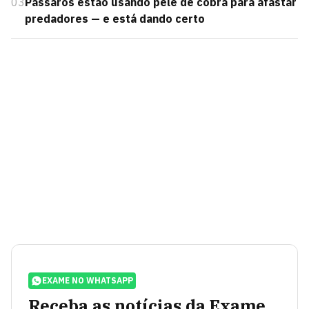
03
Pássaros estão usando pele de cobra para afastar
predadores — e está dando certo
EXAME NO WHATSAPP
Receba as notícias da Exame