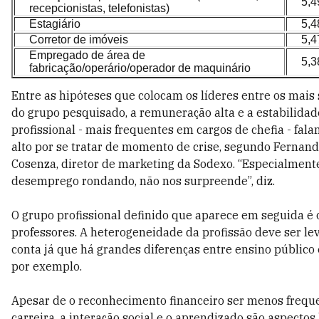
5,4
recepcionistas, telefonistas)
Estagiário
5,4
Corretor de imóveis
5,4
Empregado de área de
5,3
fabricação/operário/operador de maquinário
Entre as hipóteses que colocam os líderes entre os mais 
do grupo pesquisado, a remuneração alta e a estabilidad
profissional - mais frequentes em cargos de chefia - fal
alto por se tratar de momento de crise, segundo Fernan
Cosenza, diretor de marketing da Sodexo. “Especialment
desemprego rondando, não nos surpreende”, diz.
O grupo profissional definido que aparece em seguida é 
professores. A heterogeneidade da profissão deve ser l
conta já que há grandes diferenças entre ensino público 
por exemplo.
Apesar de o reconhecimento financeiro ser menos frequ
carreira, a interação social e o aprendizado são aspecto