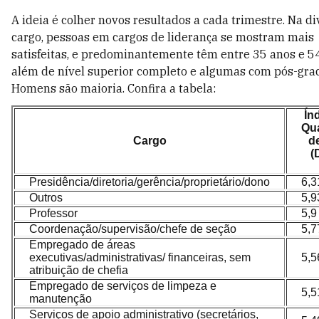
A ideia é colher novos resultados a cada trimestre. Na di
cargo, pessoas em cargos de liderança se mostram mais
satisfeitas, e predominantemente têm entre 35 anos e 54
além de nível superior completo e algumas com pós-gra
Homens são maioria. Confira a tabela:
Ín
Qu
Cargo
d
(
Presidência/diretoria/gerência/proprietário/dono
6,3
Outros
5,9
Professor
5,9
Coordenação/supervisão/chefe de seção
5,7
Empregado de áreas
executivas/administrativas/ financeiras, sem
5,5
atribuição de chefia
Empregado de serviços de limpeza e
5,5
manutenção
Serviços de apoio administrativo (secretários,