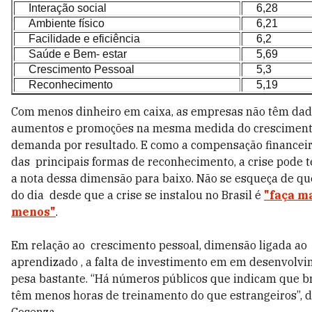
Interação social
6,28
Ambiente físico
6,21
Facilidade e eficiência
6,2
Saúde e Bem- estar
5,69
Crescimento Pessoal
5,3
Reconhecimento
5,19
Com menos dinheiro em caixa, as empresas não têm da
aumentos e promoções na mesma medida do cresciment
demanda por resultado. E como a compensação financei
das principais formas de reconhecimento, a crise pode 
a nota dessa dimensão para baixo. Não se esqueça de q
do dia desde que a crise se instalou no Brasil é
"faça m
menos"
.
Em relação ao crescimento pessoal, dimensão ligada ao
aprendizado , a falta de investimento em em desenvolv
pesa bastante. “Há números públicos que indicam que br
têm menos horas de treinamento do que estrangeiros”, d