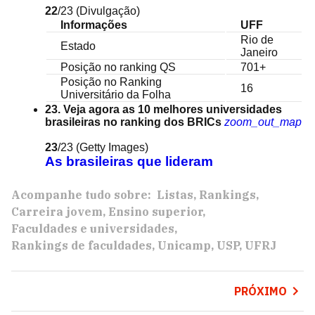
22
/23
(Divulgação)
Informações
UFF
Rio de
Estado
Janeiro
Posição no ranking QS
701+
Posição no Ranking
16
Universitário da Folha
23. Veja agora as 10 melhores universidades
brasileiras no ranking dos BRICs
zoom_out_map
23
/23
(Getty Images)
As brasileiras que lideram
Acompanhe tudo sobre:
Listas
Rankings
Carreira jovem
Ensino superior
Faculdades e universidades
Rankings de faculdades
Unicamp
USP
UFRJ
PRÓXIMO