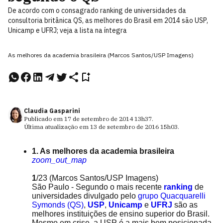
De acordo com o consagrado ranking de universidades da
consultoria britânica QS, as melhores do Brasil em 2014 são USP,
Unicamp e UFRJ; veja a lista na íntegra
As melhores da academia brasileira (Marcos Santos/USP Imagens)
Claudia Gasparini
Publicado em
17 de setembro de 2014
13h37
.
Última atualização em
13 de setembro de 2016
15h03
.
1. As melhores da academia brasileira
zoom_out_map
1
/23
(Marcos Santos/USP Imagens)
São Paulo - Segundo o mais recente
ranking
de
universidades divulgado pelo
grupo Quacquarelli
Symonds (QS)
,
USP
,
Unicamp
e
UFRJ
são as
melhores instituições de ensino superior do Brasil.
Mesmo em crise, a USP é a mais bem posicionada