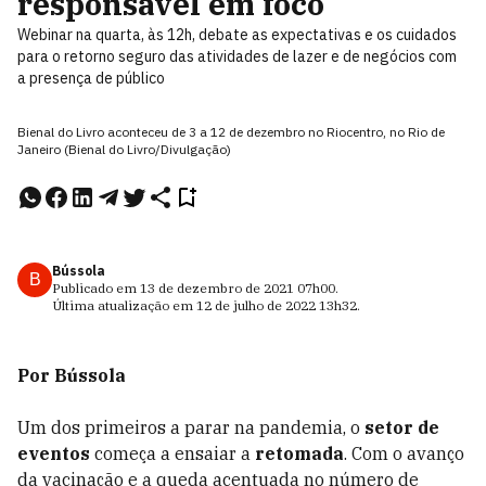
responsável em foco
Webinar na quarta, às 12h, debate as expectativas e os cuidados
para o retorno seguro das atividades de lazer e de negócios com
a presença de público
Bienal do Livro aconteceu de 3 a 12 de dezembro no Riocentro, no Rio de
Janeiro (Bienal do Livro/Divulgação)
Bússola
B
Publicado em
13 de dezembro de 2021
07h00
.
Última atualização em
12 de julho de 2022
13h32
.
Por Bússola
Um dos primeiros a parar na pandemia, o
setor de
eventos
começa a ensaiar a
retomada
. Com o avanço
da vacinação e a queda acentuada no número de