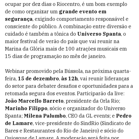
ocupar por dez dias o Riocentro, é um bom exemplo
de como organizar um
grande evento em
segurança
, exigindo comportamento responsável e
consciente do público. A combinação entre diversão e
cuidado é também a tônica do
Universo Spanta
, o
maior festival de verão do país que vai reunir na
Marina da Glória mais de 100 atrações musicais em
15 dias de programação no mês de janeiro.
Webinar promovido pela Bússola, na próxima quarta-
feira,
15 de dezembro
,
às 12h
, vai reunir lideranças
do setor para debater desafios e oportunidades para a
retomada segura dos eventos. Participarão da live:
João Marcello Barreto
, presidente da Orla Rio;
Marinho Filippo
, sócio e organizador do Universo
Spanta;
Milena Palumbo
, CEO da GL events; e
Pedro
de Lamare
, vice-presidente do SindRio (Sindicato de
Bares e Restaurantes do Rio de Janeiro) e sócio do
Quiosque de Lamare. A moderação será feita por