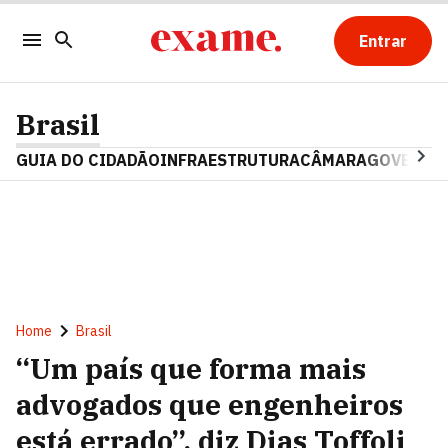
Entrar
Brasil
GUIA DO CIDADÃO
INFRAESTRUTURA
CÂMARA
GOVERNO 
Home
Brasil
“Um país que forma mais
advogados que engenheiros
está errado”, diz Dias Toffoli