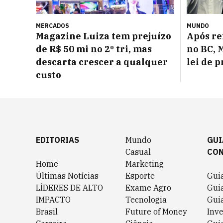
MERCADOS
MUNDO
Magazine Luiza tem prejuízo
Após re
de R$ 50 mi no 2º tri, mas
no BC, 
descarta crescer a qualquer
lei de 
custo
EDITORIAS
Mundo
GUI
Casual
CO
Home
Marketing
Últimas Notícias
Esporte
Gui
LÍDERES DE ALTO
Exame Agro
Gui
IMPACTO
Tecnologia
Gui
Brasil
Future of Money
Inv