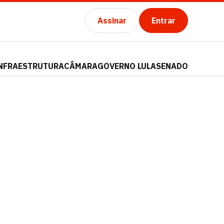
Assinar
Entrar
NFRAESTRUTURA
CÂMARA
GOVERNO LULA
SENADO