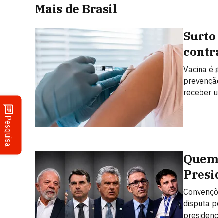
Mais de Brasil
Surto
contr
Vacina é 
prevenção
receber u
Pesquisa
Quem 
Presi
Convençõe
disputa p
presidenc