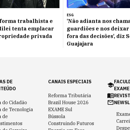
ESG
forma trabalhista e
'Não adianta nos cham
Milei tenta emplacar
guardiões e nos deixar
propriedade privada
fora das decisões', diz 
Guajajara
AS DE
CANAIS ESPECIAIS
FACUL
NTEÚDO
EXAME
Reforma Tributária
REVIS
a do Cidadão
Brazil House 2026
NEWSL
a de Tecnologia
EXAME Sul
Exame
a de
Bússola
Carrei
estimentos
Construindo Futuros
Despe