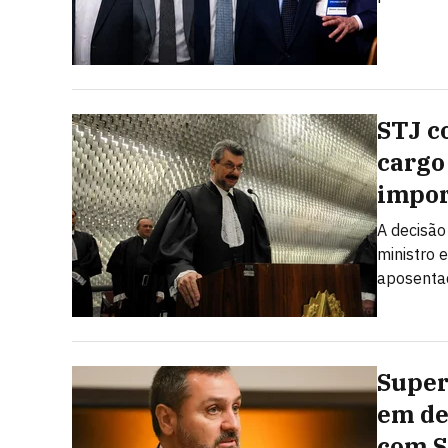
STJ c
cargo
impor
A decisão
ministro 
aposenta
Super
em de
com 