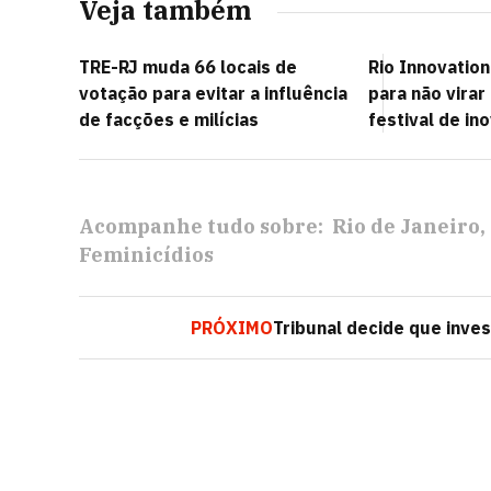
Veja também
TRE-RJ muda 66 locais de
Rio Innovatio
votação para evitar a influência
para não vira
de facções e milícias
festival de in
Acompanhe tudo sobre:
Rio de Janeiro
Feminicídios
PRÓXIMO
Tribunal decide que inve