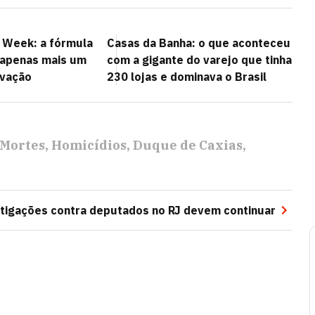
n Week: a fórmula
Casas da Banha: o que aconteceu
r apenas mais um
com a gigante do varejo que tinha
ovação
230 lojas e dominava o Brasil
Mortes
Homicídios
Duque de Caxias
stigações contra deputados no RJ devem continuar