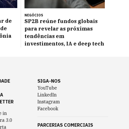
NEGÓCIOS
ar de
SP2B reúne fundos globais
 de
para revelar as próximas
Sônia
tendências em
investimentos, IA e deep tech
DADE
SIGA-NOS
YouTube
TA
LinkedIn
ETTER
Instagram
Facebook
 in
ra 3.0
PARCERIAS COMERCIAIS
rta