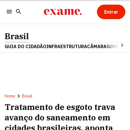
Entrar
Brasil
GUIA DO CIDADÃO
INFRAESTRUTURA
CÂMARA
GOVERNO 
Home
Brasil
Tratamento de esgoto trava
avanço do saneamento em
cidades brasileiras, aponta