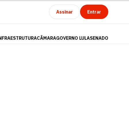
Assinar
Entrar
NFRAESTRUTURA
CÂMARA
GOVERNO LULA
SENADO