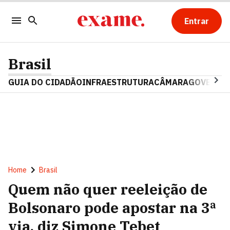
Entrar
Brasil
GUIA DO CIDADÃO
INFRAESTRUTURA
CÂMARA
GOVERNO 
Home
Brasil
Quem não quer reeleição de
Bolsonaro pode apostar na 3ª
via, diz Simone Tebet