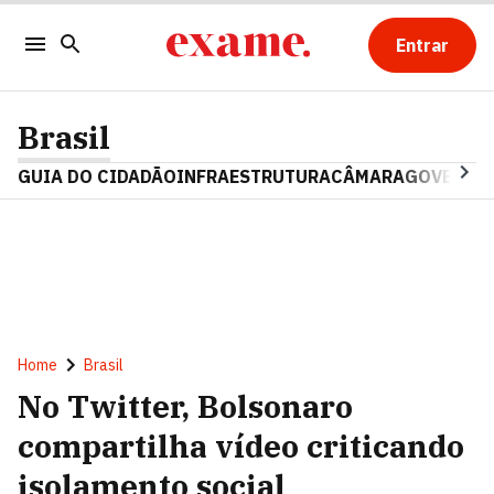
Entrar
Brasil
GUIA DO CIDADÃO
INFRAESTRUTURA
CÂMARA
GOVERNO 
Home
Brasil
No Twitter, Bolsonaro
compartilha vídeo criticando
isolamento social