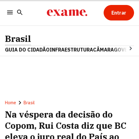
Entrar
Brasil
GUIA DO CIDADÃO
INFRAESTRUTURA
CÂMARA
GOVERNO 
Home
Brasil
Na véspera da decisão do
Copom, Rui Costa diz que BC
eleva o juro real do País ao