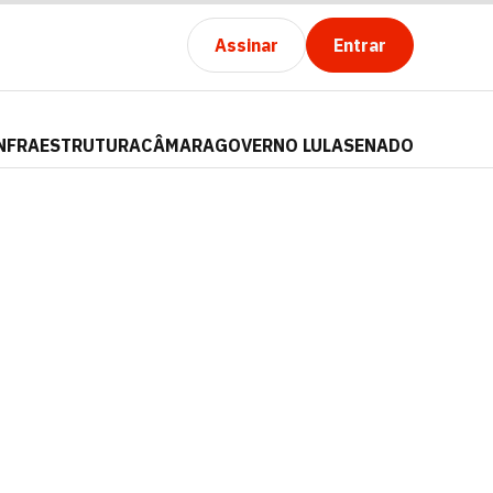
Assinar
Entrar
NFRAESTRUTURA
CÂMARA
GOVERNO LULA
SENADO