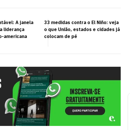
tável: A janela
33 medidas contra o El Niño: veja
 a liderança
o que União, estados e cidades já
no-americana
colocam de pé