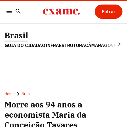
Entrar
Brasil
GUIA DO CIDADÃO
INFRAESTRUTURA
CÂMARA
GOVERNO 
Home
Brasil
Morre aos 94 anos a
economista Maria da
Conceição Tavares