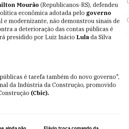
ilton Mourão
(Republicanos-RS), defendeu
 política econômica adotada pelo
governo
ral e modernizante, não demonstrou sinais de
ontra a deterioração das contas públicas é
á presidido por Luiz Inácio
Lula
da Silva
 públicas é tarefa também do novo governo",
nal da Indústria da Construção, promovido
 Construção
(Cbic).
ue ainda não
Flávio troca comando da