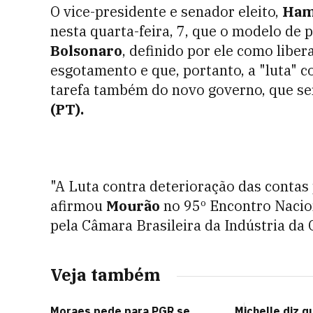
O vice-presidente e senador eleito,
Ham
nesta quarta-feira, 7, que o modelo de
Bolsonaro
, definido por ele como libe
esgotamento e que, portanto, a "luta" c
tarefa também do novo governo, que ser
(PT).
"A Luta contra deterioração das contas
afirmou
Mourão
no 95º Encontro Nacio
pela Câmara Brasileira da Indústria da
Veja também
Moraes pede para PGR se
Michelle diz q