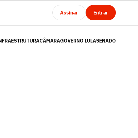
Assinar
Entrar
NFRAESTRUTURA
CÂMARA
GOVERNO LULA
SENADO