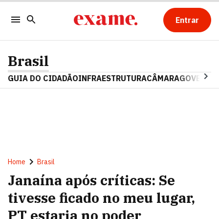
Entrar
Brasil
GUIA DO CIDADÃO
INFRAESTRUTURA
CÂMARA
GOVERNO 
Home
Brasil
Janaína após críticas: Se
tivesse ficado no meu lugar,
PT estaria no poder