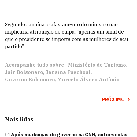
Segundo Janaína, o afastamento do ministro não
implicaria atribuição de culpa, “apenas um sinal de
que o presidente se importa com as mulheres de seu
partido”.
Acompanhe tudo sobre:
Ministério do Turismo
Jair Bolsonaro
Janaína Paschoal
Governo Bolsonaro
Marcelo Álvaro Antônio
PRÓXIMO
Mais lidas
01
Após mudanças do governo na CNH, autoescolas