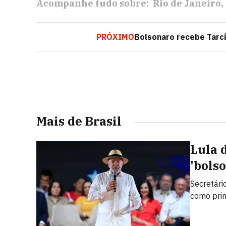
Acompanhe tudo sobre:
Rio de Janeiro
PRÓXIMO
Bolsonaro recebe Tarcí
Mais de Brasil
Lula 
'bolso
Secretári
como prin