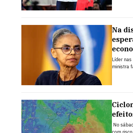
Na di
esper
econ
Líder nas
ministra 
Ciclo
efeito
No sábado
com risco