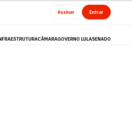
Assinar
Entrar
NFRAESTRUTURA
CÂMARA
GOVERNO LULA
SENADO