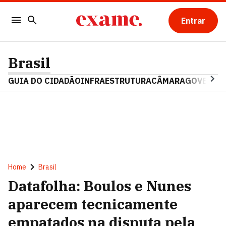
Entrar
Brasil
GUIA DO CIDADÃO
INFRAESTRUTURA
CÂMARA
GOVERNO 
Home
Brasil
Datafolha: Boulos e Nunes
aparecem tecnicamente
empatados na disputa pela