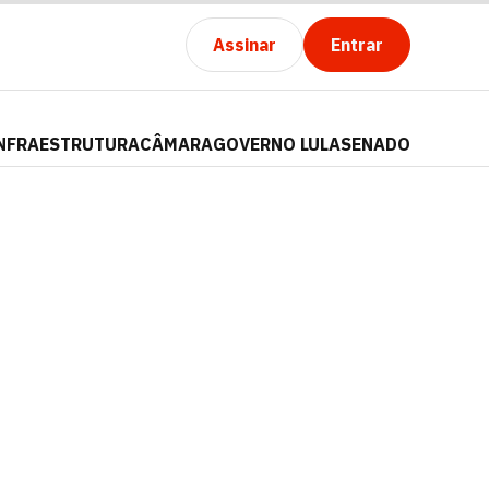
Assinar
Entrar
NFRAESTRUTURA
CÂMARA
GOVERNO LULA
SENADO