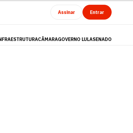
Assinar
Entrar
NFRAESTRUTURA
CÂMARA
GOVERNO LULA
SENADO