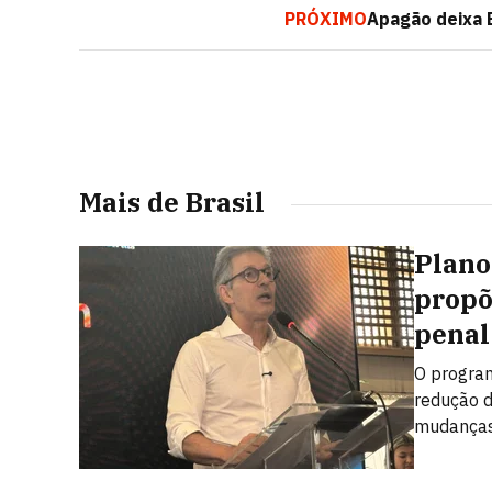
PRÓXIMO
Apagão deixa 
Mais de Brasil
Plano
propõ
penal
O program
redução d
mudanças 